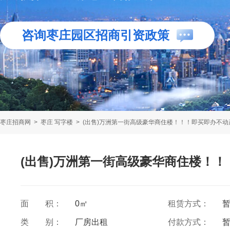
咨询枣庄园区招商引资政策
枣庄招商网
>
枣庄 写字楼
>
(出售)万洲第一街高级豪华商住楼！！！即买即办不动
(出售)万洲第一街高级豪华商住楼！
面 积：
0㎡
租赁方式：
类 别：
厂房出租
付款方式：