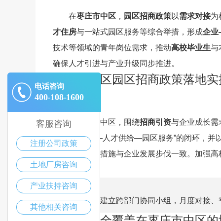
在
枣庄市中区
，
园区招商政策
以
需求对接
为
才住房
与一站式园区服务等综合举措，形成
企业
技术等领域的青年岗位需求，推动
高校毕业生
与
确保人才引进与产业升级同步推进。
枣庄市中区园区招商政策落地实
电话咨询
读
400-108-1600
在枣庄市中区，围绕
招商引资
与企业成长需
客服咨询
立“企业需求—人才供给—园区服务”的闭环，并
注册公司政策
务等
产业扶持
措施与企业发展步伐一致。加强高
土地厂房咨询
落地更精准。
产业扶持咨询
建议：建立跨部门协同小组，月度对接、
其他相关咨询
园区配套全覆盖在枣庄市中区的