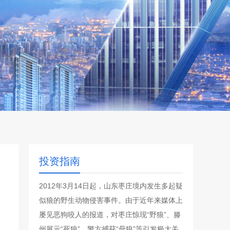
投资指南
2012年3月14日起，山东枣庄境内发生多起疑
似狼的野生动物侵害事件。由于近年来媒体上
屡见恶狗咬人的报道，对枣庄惊现“野狼”、滕
州展示“死狼”、警方捕获“母狼”等引发极大关